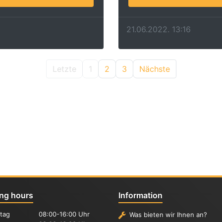
21.06.2022. 13:16
Letzte
1
2
3
Nächste
ng hours
Information
tag
08:00-16:00 Uhr
Was bieten wir Ihnen an?